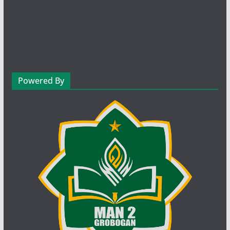
Senin (08.05-08.50 WIB)
Kelas XII.7
Monalica Syntia Dewi, S.Pd.
Bahasa Indonesia
MD.05
Senin (08.50-09.30 WIB)
Kelas X.1
Budi Suryaningsih, S. Pd
Powered By
Pendidikan Pancasila/ PPKn
BS.08
Senin (08.50-09.30 WIB)
Kelas X.2
Admaja, S. Pd
Biologi
AD.17
Senin (08.50-09.30 WIB)
Kelas X.3
Hj. Dewi Sulastri, S.Pd
Matematika Wajib
DS.10
Senin (08.50-09.30 WIB)
Kelas X.4