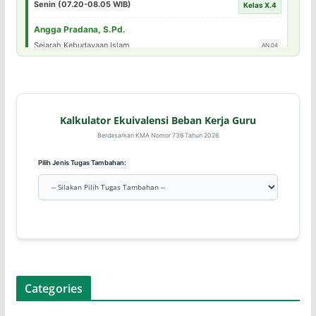
Senin (07.20-08.05 WIB)
Kelas X.4
Angga Pradana, S.Pd.
Sejarah Kebudayaan Islam
AN.04
Senin (07.20-08.05 WIB)
Kelas X.5
Arif Su'udi, S.Pd
Kalkulator Ekuivalensi Beban Kerja Guru
Bahasa Indonesia
AF.05
Berdasarkan KMA Nomor 736 Tahun 2026
Senin (07.20-08.05 WIB)
Kelas X.6
Pilih Jenis Tugas Tambahan:
Ahmad Muslim, S.Pd.I
Fikih
AM.03
Senin (07.20-08.05 WIB)
Kelas X.7
Ahmad Shofiyul Qolbi, S.H
Sosiologi
SQ.21
Categories
Senin (07.20-08.05 WIB)
Kelas XI.1