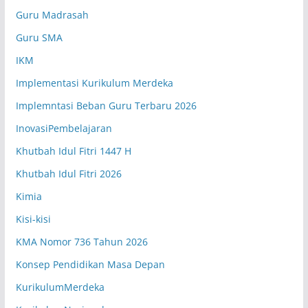
Senin (07.20-08.05 WIB)
Kelas XII.7
Guru Madrasah
Monalica Syntia Dewi, S.Pd.
Guru SMA
Bahasa Indonesia
MD.05
IKM
Implementasi Kurikulum Merdeka
Senin (08.05-08.50 WIB)
Kelas X.1
Implemntasi Beban Guru Terbaru 2026
Robiatul Adawiyah, S.Pd.
Geografi
RA.19
InovasiPembelajaran
Khutbah Idul Fitri 1447 H
Senin (08.05-08.50 WIB)
Kelas X.2
Khutbah Idul Fitri 2026
Ahmad Faiz Ma’sum, S.Pd
Kimia
Pend. Jasmani, Olahraga, Kesehatan
FM.11
Kisi-kisi
Senin (08.05-08.50 WIB)
Kelas X.3
KMA Nomor 736 Tahun 2026
Hj. Dewi Sulastri, S.Pd
Konsep Pendidikan Masa Depan
Matematika Wajib
DS.10
KurikulumMerdeka
Senin (08.05-08.50 WIB)
Kelas X.4