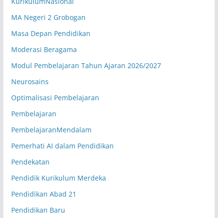
KurikulumNasional
Angga Pradana, S.Pd.
MA Negeri 2 Grobogan
Sejarah Kebudayaan Islam
AN.04
Masa Depan Pendidikan
Senin (08.05-08.50 WIB)
Moderasi Beragama
Kelas X.5
Modul Pembelajaran Tahun Ajaran 2026/2027
Arif Su'udi, S.Pd
Bahasa Indonesia
AF.05
Neurosains
Optimalisasi Pembelajaran
Senin (08.05-08.50 WIB)
Kelas X.6
Pembelajaran
Ahmad Muslim, S.Pd.I
Fikih
PembelajaranMendalam
AM.03
Pemerhati AI dalam Pendidikan
Senin (08.05-08.50 WIB)
Kelas X.7
Pendekatan
Ahmad Shofiyul Qolbi, S.H
Pendidik Kurikulum Merdeka
Sosiologi
SQ.21
Pendidikan Abad 21
Senin (08.05-08.50 WIB)
Kelas XI.1
Pendidikan Baru