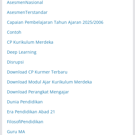
AsesmenNasional
AsesmenTerstandar
Senin (07.20-08.05 WIB)
Kelas XII.3
Capaian Pembelajaran Tahun Ajaran 2025/2006
Reni Lusia, S.Pd
Matematika Tk. Lanjut
RL.16
Contoh
CP Kurikulum Merdeka
Senin (07.20-08.05 WIB)
Kelas XII.4
Deep Learning
Zulfianti Elfani, S.Pd.
Disrupsi
Bahasa Arab
ZE.06
Download CP Kurmer Terbaru
Senin (07.20-08.05 WIB)
Kelas XII.5
Download Modul Ajar Kurikulum Merdeka
Muhammad Syukron
Download Perangkat Mengajar
Matematika Wajib
SN.10
Dunia Pendidikan
Senin (07.20-08.05 WIB)
Kelas XII.6
Era Pendidikan Abad 21
Rosidi, S.E., M.M.
FilosofiPendidikan
Ekonomi
RD.20
Guru MA