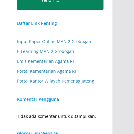
sendiri...
Senin (07.20-08.05 WIB)
Kelas XI.5
Istanti Ardini S.Pd
Daftar Link Penting
IPS Sejarah/Sejarah Indonesia
IT.09
Input Rapor Online MAN 2 Grobogan
Senin (07.20-08.05 WIB)
Kelas XI.6
E-Learning MAN 2 Grobogan
Siti Zahrotun, S.Ag
Emis Kementerian Agama RI
Bahasa Indonesia
SZ.05
Portal Kementerian Agama RI
Senin (07.20-08.05 WIB)
Kelas XI.7
Portal Kantor Wilayah Kemenag Jateng
Siti Alfiah, S.Pd.
Sastra Inggris
SA.29
Komentar Pengguna
Senin (07.20-08.05 WIB)
Kelas XII.1
Tidak ada komentar untuk ditampilkan.
Ahmad Sya'roni, S.Pd., M.Pd.
Pend. Jasmani, Olahraga,
Glossarium Website
AH.11