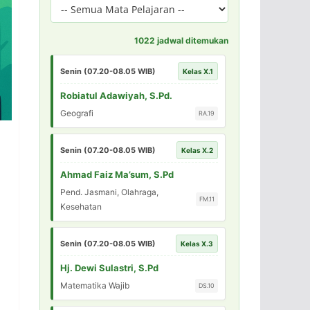
1022 jadwal ditemukan
Senin (07.20-08.05 WIB)
Kelas X.1
Robiatul Adawiyah, S.Pd.
Geografi
RA.19
Senin (07.20-08.05 WIB)
Kelas X.2
Ahmad Faiz Ma’sum, S.Pd
Pend. Jasmani, Olahraga,
FM.11
Kesehatan
Senin (07.20-08.05 WIB)
Kelas X.3
Hj. Dewi Sulastri, S.Pd
Matematika Wajib
DS.10