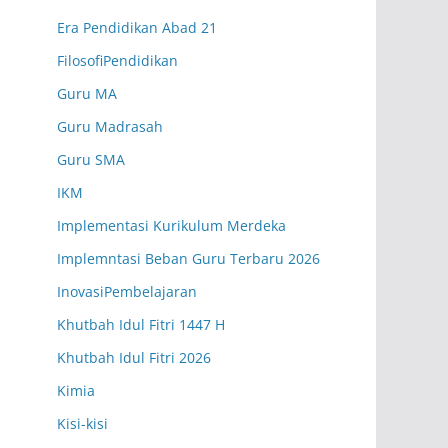
Matematika Wajib
SN.10
Era Pendidikan Abad 21
FilosofiPendidikan
Senin (07.20-08.05 WIB)
Kelas XII.6
Guru MA
Rosidi, S.E., M.M.
Guru Madrasah
Ekonomi
RD.20
Guru SMA
Senin (07.20-08.05 WIB)
Kelas XII.7
IKM
Monalica Syntia Dewi, S.Pd.
Implementasi Kurikulum Merdeka
Bahasa Indonesia
MD.05
Implemntasi Beban Guru Terbaru 2026
InovasiPembelajaran
Senin (08.05-08.50 WIB)
Kelas X.1
Khutbah Idul Fitri 1447 H
Robiatul Adawiyah, S.Pd.
Khutbah Idul Fitri 2026
Geografi
RA.19
Kimia
Senin (08.05-08.50 WIB)
Kelas X.2
Kisi-kisi