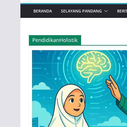
Tahun 2026
Infografis Persiapan Guru
BERANDA
SELAYANG PANDANG
BERI
Madrasah Aliyah (MA) Memasuki
Tahun Ajaran 2026/2027
Memahami Neurosains dalam
Pembelajaran: Mengoptimalkan
Potensi Otak di Ruang Kelas
PendidikanHolistik
Khutbah Idul Fitri 1447 H/ 2026 M