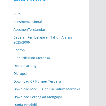
Kesehatan
2025
Senin (07.20-08.05 WIB)
Kelas XII.2
AsesmenNasional
Eko Wagiyono, S.E
AsesmenTerstandar
IPS Sejarah/Sejarah Indonesia
EW.09
Capaian Pembelajaran Tahun Ajaran
2025/2006
Senin (07.20-08.05 WIB)
Kelas XII.3
Contoh
Reni Lusia, S.Pd
Matematika Tk. Lanjut
RL.16
CP Kurikulum Merdeka
Deep Learning
Senin (07.20-08.05 WIB)
Kelas XII.4
Disrupsi
Zulfianti Elfani, S.Pd.
Download CP Kurmer Terbaru
Bahasa Arab
ZE.06
Download Modul Ajar Kurikulum Merdeka
Senin (07.20-08.05 WIB)
Kelas XII.5
Download Perangkat Mengajar
Muhammad Syukron
Dunia Pendidikan