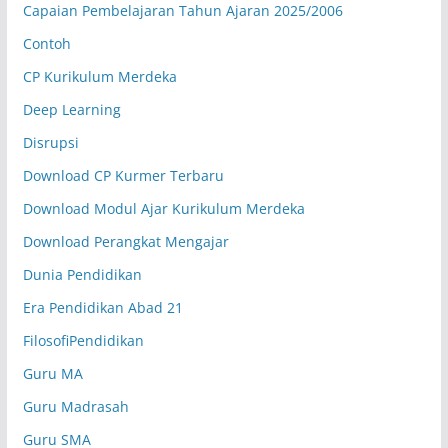
Capaian Pembelajaran Tahun Ajaran 2025/2006
Reni Lusia, S.Pd
Matematika Tk. Lanjut
RL.16
Contoh
CP Kurikulum Merdeka
Senin (07.20-08.05 WIB)
Kelas XII.4
Deep Learning
Zulfianti Elfani, S.Pd.
Disrupsi
Bahasa Arab
ZE.06
Download CP Kurmer Terbaru
Senin (07.20-08.05 WIB)
Kelas XII.5
Download Modul Ajar Kurikulum Merdeka
Muhammad Syukron
Download Perangkat Mengajar
Matematika Wajib
SN.10
Dunia Pendidikan
Senin (07.20-08.05 WIB)
Kelas XII.6
Era Pendidikan Abad 21
Rosidi, S.E., M.M.
FilosofiPendidikan
Ekonomi
RD.20
Guru MA
Senin (07.20-08.05 WIB)
Kelas XII.7
Guru Madrasah
Monalica Syntia Dewi, S.Pd.
Guru SMA