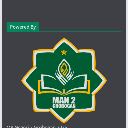
Senin (08.50-09.30 WIB)
Kelas X.1
Budi Suryaningsih, S. Pd
Powered By
Pendidikan Pancasila/ PPKn
BS.08
Senin (08.50-09.30 WIB)
Kelas X.2
Admaja, S. Pd
Biologi
AD.17
Senin (08.50-09.30 WIB)
Kelas X.3
Hj. Dewi Sulastri, S.Pd
Matematika Wajib
DS.10
Senin (08.50-09.30 WIB)
Kelas X.4
M. Afif Shihabuddin, S.Pd., M.Ag.
al Qur'an Hadits
MS.01
MA Negeri 2 Grobogan 2025