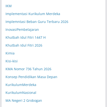
Bahasa Indonesia
MD.05
IKM
Implementasi Kurikulum Merdeka
Senin (08.05-08.50 WIB)
Kelas X.1
Implemntasi Beban Guru Terbaru 2026
Robiatul Adawiyah, S.Pd.
Geografi
RA.19
InovasiPembelajaran
Khutbah Idul Fitri 1447 H
Senin (08.05-08.50 WIB)
Kelas X.2
Khutbah Idul Fitri 2026
Ahmad Faiz Ma’sum, S.Pd
Kimia
Pend. Jasmani, Olahraga, Kesehatan
FM.11
Kisi-kisi
Senin (08.05-08.50 WIB)
Kelas X.3
KMA Nomor 736 Tahun 2026
Hj. Dewi Sulastri, S.Pd
Konsep Pendidikan Masa Depan
Matematika Wajib
DS.10
KurikulumMerdeka
Senin (08.05-08.50 WIB)
Kelas X.4
KurikulumNasional
Angga Pradana, S.Pd.
MA Negeri 2 Grobogan
Sejarah Kebudayaan Islam
AN.04