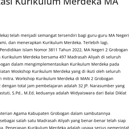
asi Kurikulum Merdeka MA
ka) telah menjadi semangat tersendiri bagi guru-guru MA Negeri
ami, dan menerapkan Kurikulum Merdeka. Terlebih lagi,
l Pendidikan Islam Nomor 3811 Tahun 2022, MA Negeri 2 Grobogan
a Kurikulum Merdeka bersama 497 Madrasah Aliyah di seluruh
obogan dalam mengimplementasikan Kurikulum Merdeka pada
iatan Woskshop Kurikulum Merdeka yang di ikuti oleh seluruh
 mitra. Workshop Kurikulum Merdeka di MAN 2 Grobogan
2 dengan total jam pembelajaran adalah 32 JP. Narasumber yang
stuti, S.Pd., M.Ed, keduanya adalah Widyaiswara dari Balai Diklat
menterian Agama Kabupaten Grobogan dalam sambutannya
ebagai salah satu Madrasah Aliyah yang benar-benar telah siap
. Penerapan Kurikulum Merdeka adalah upaya serius pemerinta