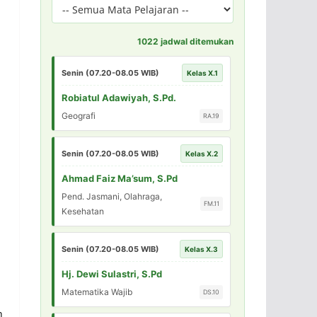
1022 jadwal ditemukan
Senin (07.20-08.05 WIB)
Kelas X.1
Robiatul Adawiyah, S.Pd.
Geografi
RA.19
Senin (07.20-08.05 WIB)
Kelas X.2
Ahmad Faiz Ma’sum, S.Pd
Pend. Jasmani, Olahraga,
FM.11
Kesehatan
Senin (07.20-08.05 WIB)
Kelas X.3
Hj. Dewi Sulastri, S.Pd
Matematika Wajib
DS.10
h