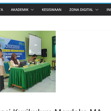
TA
AKADEMIK
KESISWAAN
ZONA DIGITAL
IN