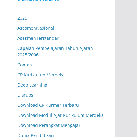
Kesehatan
2025
Senin (07.20-08.05 WIB)
Kelas XII.2
AsesmenNasional
Eko Wagiyono, S.E
AsesmenTerstandar
IPS Sejarah/Sejarah Indonesia
EW.09
Capaian Pembelajaran Tahun Ajaran
2025/2006
Senin (07.20-08.05 WIB)
Kelas XII.3
Contoh
Reni Lusia, S.Pd
Matematika Tk. Lanjut
RL.16
CP Kurikulum Merdeka
Deep Learning
Senin (07.20-08.05 WIB)
Kelas XII.4
Disrupsi
Zulfianti Elfani, S.Pd.
Download CP Kurmer Terbaru
Bahasa Arab
ZE.06
Download Modul Ajar Kurikulum Merdeka
Senin (07.20-08.05 WIB)
Kelas XII.5
Download Perangkat Mengajar
Muhammad Syukron
Dunia Pendidikan