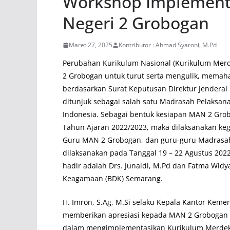
Workshop Implement
Negeri 2 Grobogan
Maret 27, 2025
Kontributor : Ahmad Syaroni, M.Pd
Perubahan Kurikulum Nasional (Kurikulum Merde
2 Grobogan untuk turut serta mengulik, memah
berdasarkan Surat Keputusan Direktur Jendera
ditunjuk sebagai salah satu Madrasah Pelaksan
Indonesia. Sebagai bentuk kesiapan MAN 2 Gr
Tahun Ajaran 2022/2023, maka dilaksanakan keg
Guru MAN 2 Grobogan, dan guru-guru Madrasah
dilaksanakan pada Tanggal 19 – 22 Agustus 202
hadir adalah Drs. Junaidi, M.Pd dan Fatma Widya
Keagamaan (BDK) Semarang.
H. Imron, S.Ag, M.Si selaku Kepala Kantor Ke
memberikan apresiasi kepada MAN 2 Grobogan s
dalam mengimplementasikan Kurikulum Merdeka