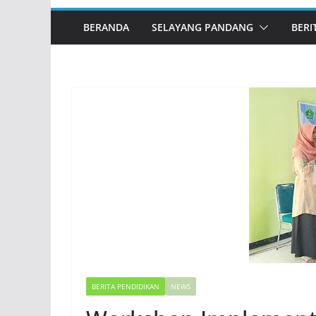
Tahun 2026
Infografis Persiapan Guru
BERANDA
SELAYANG PANDANG
BERI
Madrasah Aliyah (MA) Memasuki
Tahun Ajaran 2026/2027
Memahami Neurosains dalam
Pembelajaran: Mengoptimalkan
Potensi Otak di Ruang Kelas
Khutbah Idul Fitri 1447 H/ 2026 M
BERITA PENDIDIKAN
NEWS