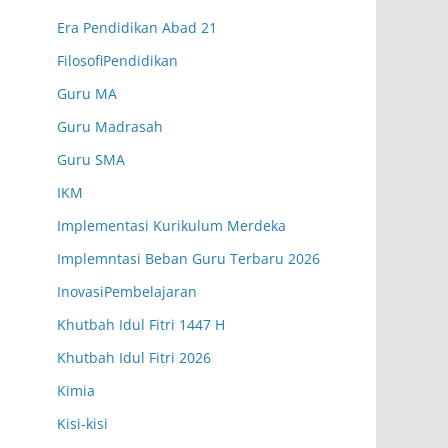
Matematika Wajib
SN.10
Era Pendidikan Abad 21
FilosofiPendidikan
Senin (07.20-08.05 WIB)
Kelas XII.6
Guru MA
Rosidi, S.E., M.M.
Guru Madrasah
Ekonomi
RD.20
Guru SMA
Senin (07.20-08.05 WIB)
Kelas XII.7
IKM
Monalica Syntia Dewi, S.Pd.
Implementasi Kurikulum Merdeka
Bahasa Indonesia
MD.05
Implemntasi Beban Guru Terbaru 2026
InovasiPembelajaran
Senin (08.05-08.50 WIB)
Kelas X.1
Khutbah Idul Fitri 1447 H
Robiatul Adawiyah, S.Pd.
Khutbah Idul Fitri 2026
Geografi
RA.19
Kimia
Senin (08.05-08.50 WIB)
Kelas X.2
Kisi-kisi