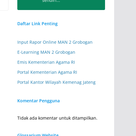
sendiri...
Senin (07.20-08.05 WIB)
Kelas XI.5
Istanti Ardini S.Pd
Daftar Link Penting
IPS Sejarah/Sejarah Indonesia
IT.09
Input Rapor Online MAN 2 Grobogan
Senin (07.20-08.05 WIB)
Kelas XI.6
E-Learning MAN 2 Grobogan
Siti Zahrotun, S.Ag
Emis Kementerian Agama RI
Bahasa Indonesia
SZ.05
Portal Kementerian Agama RI
Senin (07.20-08.05 WIB)
Kelas XI.7
Portal Kantor Wilayah Kemenag Jateng
Siti Alfiah, S.Pd.
Sastra Inggris
SA.29
Komentar Pengguna
Senin (07.20-08.05 WIB)
Kelas XII.1
Tidak ada komentar untuk ditampilkan.
Ahmad Sya'roni, S.Pd., M.Pd.
Pend. Jasmani, Olahraga,
Glossarium Website
AH.11